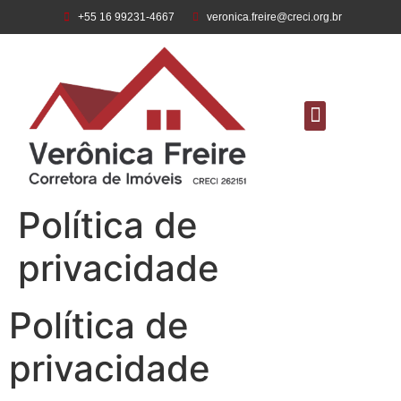
+55 16 99231-4667
veronica.freire@creci.org.br
Todos os Imóveis
Política de
privacidade
Política de
privacidade